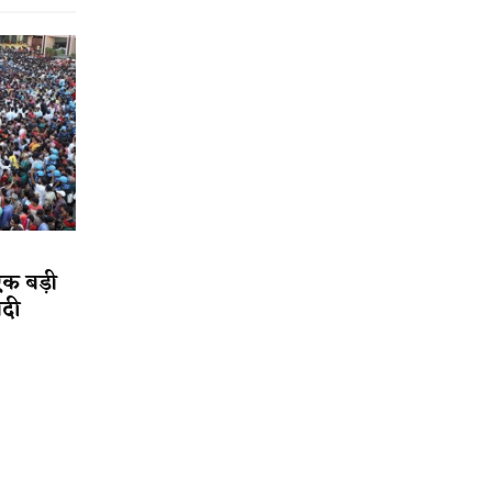
एक बड़ी
ादी