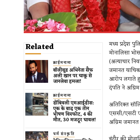
मध्य प्रदेश पु
Related
मोनालिसा भोस
(अत्याचार निव
क्राईमनामा
जमानत याचिका 
बॉलीवुड​ अभिनेता सैफ
अली खान पर चाकू से ​
आरोप लगाते ह
जानलेवा हमला​!
दंपति ने अग्
क्राईमनामा
डोंबिवली एमआईडीस:
अतिरिक्त सॉलि
एक के बाद एक तीन
एससी/एसटी एक्
भीषण विस्फोट, 4 की
मौत, 30 मजदूर घायल!
अग्रिम जमानत
धर्म संस्कृति
इंदौर की मोना