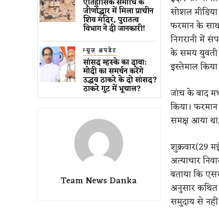
ऐतिहासिक समाधि के
सोशल मीडिया पर
जीर्णोद्धार में मिला प्राचीन
शिव मंदिर, पुरातत्व
फरमान के साथ 
विभाग ने दी जानकारी!
निगरानी में सं
न्यूज़ अपडेट
के समय युवती 
सांसद म्हस्के का दावा:
इस्तेमाल किया
मोदी का समर्थन करेंगे
उद्धव ठाकरे के दो सांसद?
ठाकरे गुट में भूचाल?
जांच के बाद म
किया। फरमान 
समक्ष आया था,
शुक्रवार(29 
अत्याचार निवा
बताया कि एसस
Team News Danka
अनुसार कथित 
समुदाय से नहीं