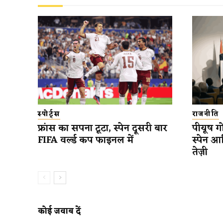
स्पोर्ट्स
राजनीति
फ्रांस का सपना टूटा, स्पेन दूसरी बार
पीयूष गो
FIFA वर्ल्ड कप फाइनल में
स्पेन आ
तेज़ी
कोई जवाब दें