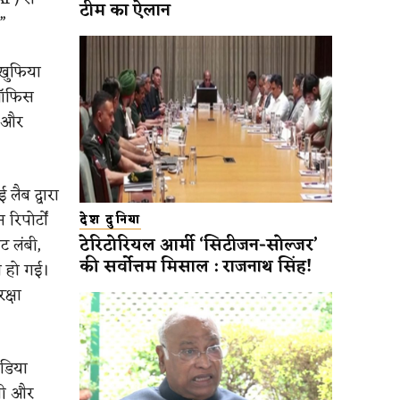
टीम का ऐलान
”
 खुफिया
 ऑफिस
) और
लैब द्वारा
िपोर्टों
देश दुनिया
टेरिटोरियल आर्मी ‘सिटीजन-सोल्जर’
ट लंबी,
की सर्वोत्तम मिसाल : राजनाथ सिंह!
ब हो गई।
क्षा
ीडिया
्री और