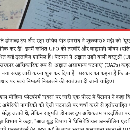
रपति डोनाल्ड ट्रंप और रक्षा सचिव पीट हेगसेथ ने शुक्रवार(8 मई) को ‘
जनिक कर दीं। इनमें कथित UFO की तस्वीरें और बाह्यग्रही जीवन (एल
ित कई दस्तावेज शामिल हैं। पेंटागन ने अज्ञात उड़ने वाली वस्तुओं (
की सरकार आधिकारिक रूप से ‘अज्ञात असामान्य घटनाएं’ (UAPs) कहत
का नया संग्रह जारी करना शुरू कर दिया है। सरकार का कहना है कि 
आधार पर स्वयं निष्कर्ष निकालने की स्वतंत्रता दी जानी चाहिए।
शल मीडिया प्लेटफॉर्म ‘एक्स’ पर जारी एक पोस्ट में पेंटागन ने कहा कि प
 अमेरिकी नागरिकों को ऐसी घटनाओं पर चर्चा करने से हतोत्साहित क
संदेह जताते थे, लेकिन राष्ट्रपति डोनाल्ड ट्रंप अधिकतम पारदर्शिता पर 
्षा विभाग ने कहा, “आज युद्ध विभाग ने ‘प्रेसिडेंशियल अनसीलिंग एंड रि
ूएपी एनकाउंटर्स (PURSUE)’ के तहत अज्ञात असामान्य घटनाओं (U