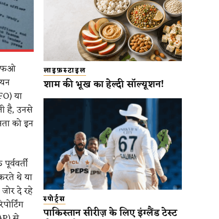
यूएफओ
लाइफ़स्टाइल
ियन
शाम की भूख का हेल्दी सॉल्यूशन!
UFO) या
ी है, उनसे
जनता को इन
ूर्ववर्ती
रते थे या
जोर दे रहे
स्पोर्ट्स
पोर्टिंग
पाकिस्तान सीरीज़ के लिए इंग्लैंड टेस्ट
AP) से