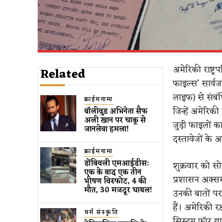
अमेरिकी राष्ट्
Related
फाइल्स’ सार्व
लाइफ) से संबंध
क्राईमनामा
जिन्हें अमेरि
बॉलीवुड​ अभिनेता सैफ
अली खान पर चाकू से ​
जुड़ी फाइलों 
जानलेवा हमला​!
दस्तावेजों के 
क्राईमनामा
डोंबिवली एमआईडीस:
शुक्रवार को सो
एक के बाद एक तीन
प्रशासन अक्सर
भीषण विस्फोट, 4 की
मौत, 30 मजदूर घायल!
उनकी बातों पर 
हैं। अमेरिकी रक
धर्म संस्कृति
सिस्टम फॉर य