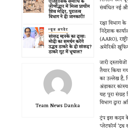
ऐतिहासिक समाधि के
जीर्णोद्धार में मिला प्राचीन
संबंधित नई औ
शिव मंदिर, पुरातत्व
विभाग ने दी जानकारी!
रक्षा विभाग के
न्यूज़ अपडेट
निदेशक कार्य
सांसद म्हस्के का दावा:
(AARO), राष्ट्
मोदी का समर्थन करेंगे
अमेरिकी खुफिया
उद्धव ठाकरे के दो सांसद?
ठाकरे गुट में भूचाल?
जारी दस्तावेज
तैयार किया गया
का उल्लेख है,
अंडाकार कांस्य
यह पूरा संग्र
विभाग द्वारा अ
Team News Danka
ट्रंप इस कदम क
प्लेटफॉर्म ‘ट्र