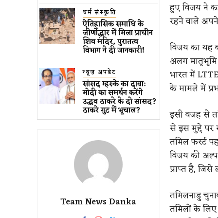
हुए विजय ने कह
धर्म संस्कृति
रहने वाले अपन
ऐतिहासिक समाधि के
जीर्णोद्धार में मिला प्राचीन
शिव मंदिर, पुरातत्व
विजय का यह बय
विभाग ने दी जानकारी!
अलग मातृभूमि क
न्यूज़ अपडेट
भारत में LTTE 
सांसद म्हस्के का दावा:
के मामले में प
मोदी का समर्थन करेंगे
उद्धव ठाकरे के दो सांसद?
ठाकरे गुट में भूचाल?
इसी वजह से तम
से इस मुद्दे प
तमिल फर्स्ट प
विजय की अल्प
प्राप्त है, जिस
तमिलनाडु चुनावो
Team News Danka
तमिलों के लिए 