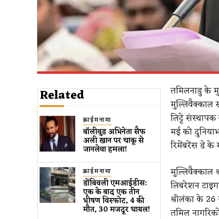
तमिलनाडु के म
Related
मुल्लिवैक्काल 
लिट्टे संस्था
क्राईमनामा
मई को दुनियाभर
बॉलीवुड​ अभिनेता सैफ
अली खान पर चाकू से ​
रिमेंबरेंस डे के
जानलेवा हमला​!
मुल्लिवैक्काल 
क्राईमनामा
डोंबिवली एमआईडीस:
लिबरेशन टाइग
एक के बाद एक तीन
श्रीलंका के 26
भीषण विस्फोट, 4 की
मौत, 30 मजदूर घायल!
तमिल नागरिकों 