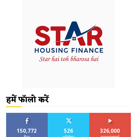
हमें फॉलो करें
150,772
526
326,000
फैंस
फॉलोवर
सब्सक्राइबर्स