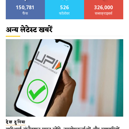
150,781
526
326,000
फैंस
फॉलोवर
सब्सक्राइबर्स
अन्य लेटेस्ट खबरें
देश दुनिया