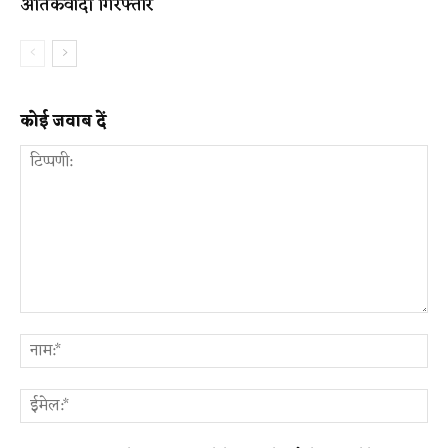
आतंकवादी गिरफ्तार
कोई जवाब दें
टिप्पणी:
ना
ईम