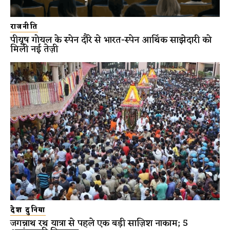
राजनीति
पीयूष गोयल के स्पेन दौरे से भारत-स्पेन आर्थिक साझेदारी को
मिली नई तेज़ी
देश दुनिया
जगन्नाथ रथ यात्रा से पहले एक बड़ी साज़िश नाकाम; 5