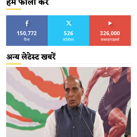
हमें फॉलो करें
150,772
526
326,000
फैंस
फॉलोवर
सब्सक्राइबर्स
अन्य लेटेस्ट खबरें