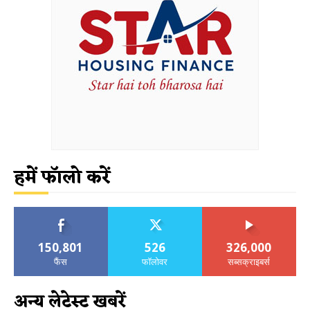
हमें फॉलो करें
150,801
526
326,000
फैंस
फॉलोवर
सब्सक्राइबर्स
अन्य लेटेस्ट खबरें