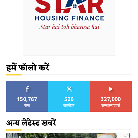
हमें फॉलो करें
150,767
526
327,000
फैंस
फॉलोवर
सब्सक्राइबर्स
अन्य लेटेस्ट खबरें