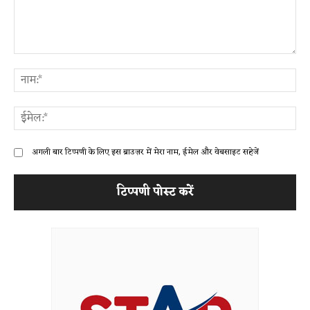
टिप्पणी:
ना
ईम
अगली बार टिप्पणी के लिए इस ब्राउज़र में मेरा नाम, ईमेल और वेबसाइट सहेजें