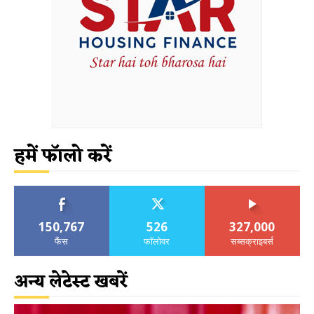
हमें फॉलो करें
150,767
526
327,000
फैंस
फॉलोवर
सब्सक्राइबर्स
अन्य लेटेस्ट खबरें