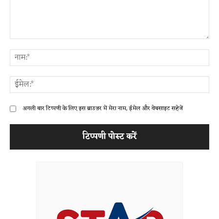
टिप्पणी:
ना
ईम
अगली बार टिप्पणी के लिए इस ब्राउज़र में मेरा नाम, ईमेल और वेबसाइट सहेजें