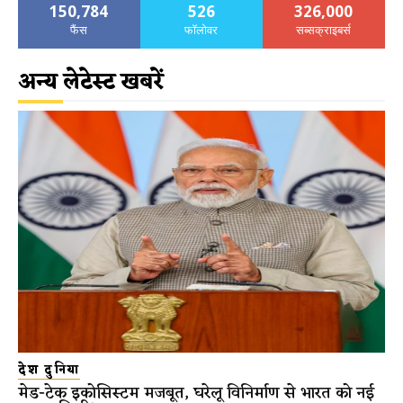
150,784
526
326,000
फैंस
फॉलोवर
सब्सक्राइबर्स
अन्य लेटेस्ट खबरें
देश दुनिया
मेड-टेक इकोसिस्टम मजबूत, घरेलू विनिर्माण से भारत को नई