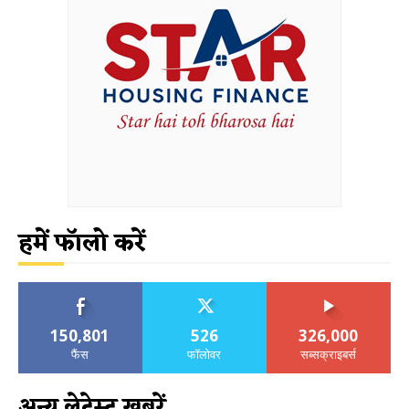
हमें फॉलो करें
150,801
526
326,000
फैंस
फॉलोवर
सब्सक्राइबर्स
अन्य लेटेस्ट खबरें