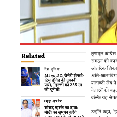
तृणमूल कांग्रे
Related
संगठन की कार्य
आंतरिक शिकायत
देश दुनिया
अति-आत्मविश्
MI vs DC: रोमेरो शेफर्ड-
टिम डेविड की तूफानी
शताब्दी रॉय ने
पारी, दिल्ली को 235 रन
नेताओं की बढ़
की चुनौती!
बल्कि यह संगठ
न्यूज़ अपडेट
सांसद म्हस्के का दावा:
उन्होंने कहा, “
मोदी का समर्थन करेंगे