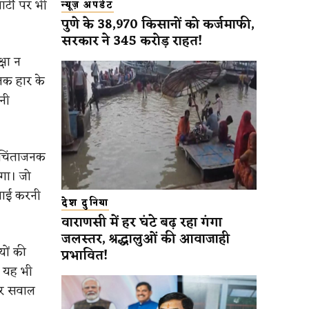
र्टी पर भी
न्यूज़ अपडेट
पुणे के 38,970 किसानों को कर्जमाफी,
सरकार ने 345 करोड़ राहत!
्षा न
 तक हार के
नी
तर चिंताजनक
एगा। जो
्रवाई करनी
देश दुनिया
वाराणसी में हर घंटे बढ़ रहा गंगा
जलस्तर, श्रद्धालुओं की आवाजाही
यों की
प्रभावित!
ो यह भी
पर सवाल