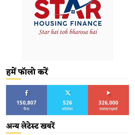
हमें फॉलो करें
150,807
526
326,000
फैंस
फॉलोवर
सब्सक्राइबर्स
अन्य लेटेस्ट खबरें