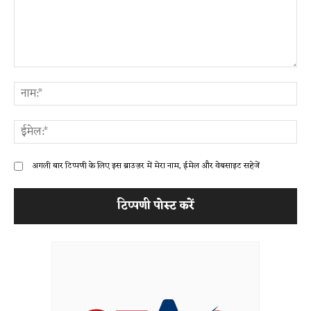
टिप्पणी:
ना
ईम
अगली बार टिप्पणी के लिए इस ब्राउज़र में मेरा नाम, ईमेल और वेबसाइट सहेजें