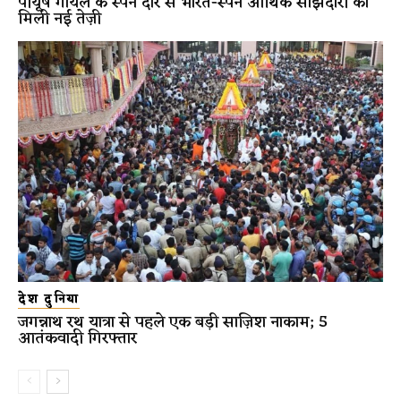
पीयूष गोयल के स्पेन दौरे से भारत-स्पेन आर्थिक साझेदारी को
मिली नई तेज़ी
देश दुनिया
जगन्नाथ रथ यात्रा से पहले एक बड़ी साज़िश नाकाम; 5
आतंकवादी गिरफ्तार