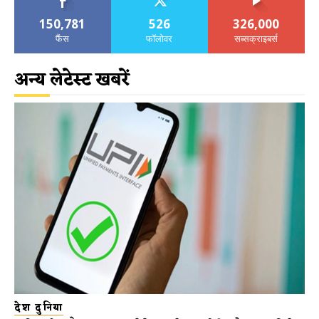
150,781
526
326,000
फैंस
फॉलोवर
सब्सक्राइबर्स
अन्य लेटेस्ट खबरें
देश दुनिया