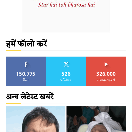
हमें फॉलो करें
150,775
526
326,000
फैंस
फॉलोवर
सब्सक्राइबर्स
अन्य लेटेस्ट खबरें