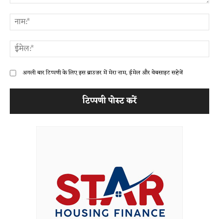
टिप्पणी:
ना
ईम
अगली बार टिप्पणी के लिए इस ब्राउज़र में मेरा नाम, ईमेल और वेबसाइट सहेजें