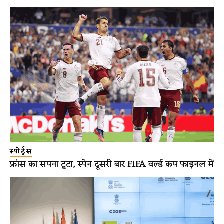
स्पोर्ट्स
फ्रांस का सपना टूटा, स्पेन दूसरी बार FIFA वर्ल्ड कप फाइनल में