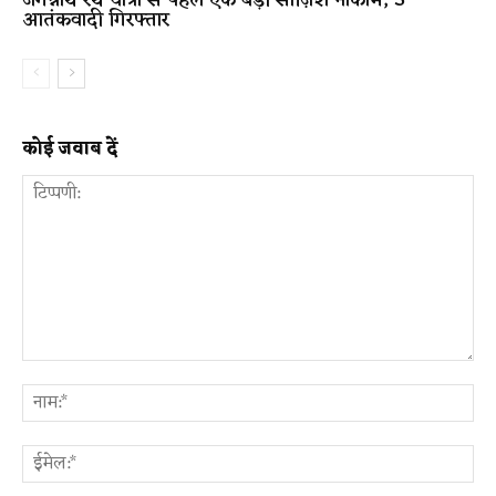
जगन्नाथ रथ यात्रा से पहले एक बड़ी साज़िश नाकाम; 5
आतंकवादी गिरफ्तार
कोई जवाब दें
टिप्पणी:
ना
ईम