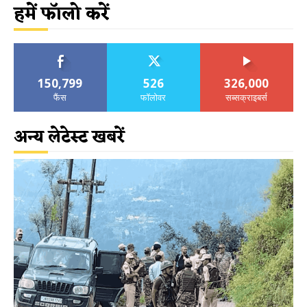
हमें फॉलो करें
150,799
526
326,000
फैंस
फॉलोवर
सब्सक्राइबर्स
अन्य लेटेस्ट खबरें