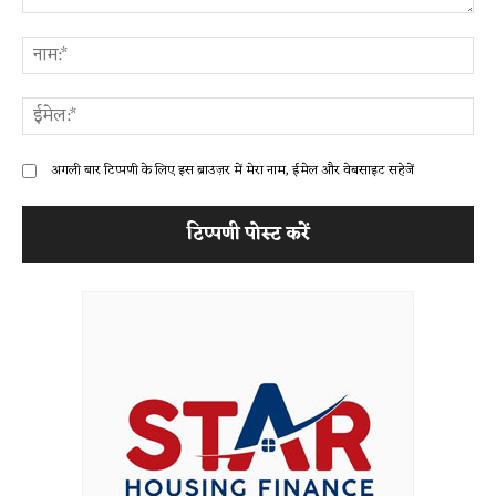
टिप्पणी:
ना
ईम
अगली बार टिप्पणी के लिए इस ब्राउज़र में मेरा नाम, ईमेल और वेबसाइट सहेजें