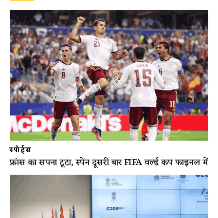
स्पोर्ट्स
फ्रांस का सपना टूटा, स्पेन दूसरी बार FIFA वर्ल्ड कप फाइनल में