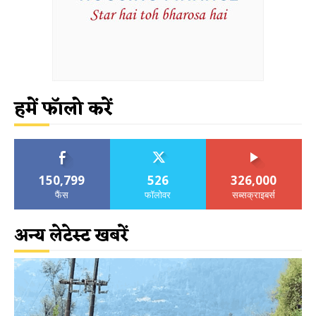
हमें फॉलो करें
150,799
526
326,000
फैंस
फॉलोवर
सब्सक्राइबर्स
अन्य लेटेस्ट खबरें