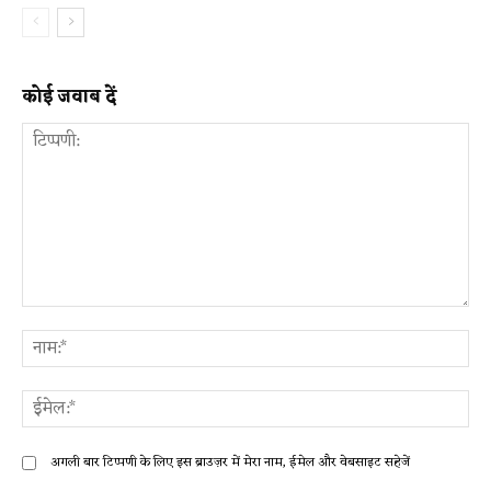
कोई जवाब दें
टिप्पणी:
ना
ईम
अगली बार टिप्पणी के लिए इस ब्राउज़र में मेरा नाम, ईमेल और वेबसाइट सहेजें