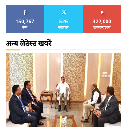
150,767
526
327,000
फैंस
फॉलोवर
सब्सक्राइबर्स
अन्य लेटेस्ट खबरें