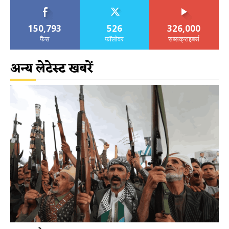
150,793
526
326,000
फैंस
फॉलोवर
सब्सक्राइबर्स
अन्य लेटेस्ट खबरें