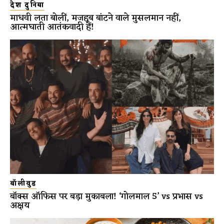
देश दुनिया
माधवी लता बोलीं, मजहब बांटने वाले मुसलमान नहीं,
आत्मघाती आतंकवादी हैं!
बॉलीवुड
बॉक्स ऑफिस पर बड़ा मुकाबला! ‘गोलमाल 5’ vs प्रभास vs
अक्षय