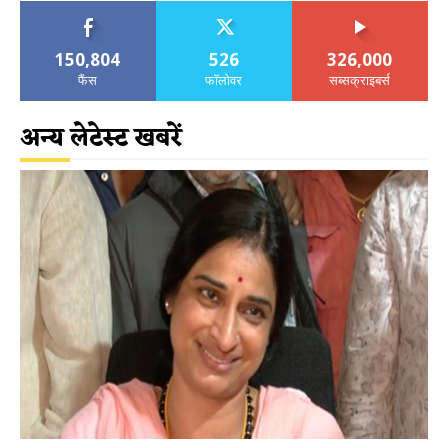
150,804
526
326,000
फैंस
फॉलोवर
सब्सक्राइबर्स
अन्य लेटेस्ट खबरें