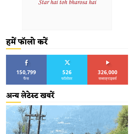
हमें फॉलो करें
150,799
526
326,000
फैंस
फॉलोवर
सब्सक्राइबर्स
अन्य लेटेस्ट खबरें