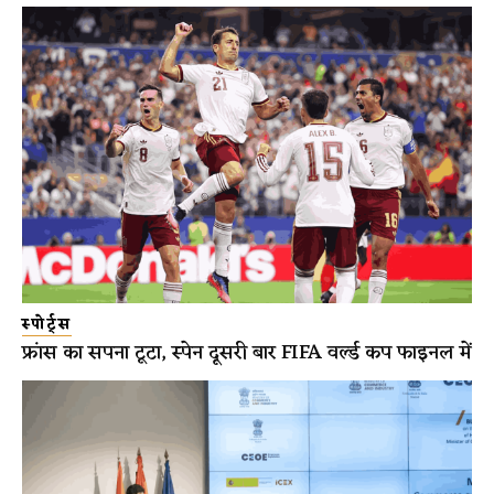
स्पोर्ट्स
फ्रांस का सपना टूटा, स्पेन दूसरी बार FIFA वर्ल्ड कप फाइनल में