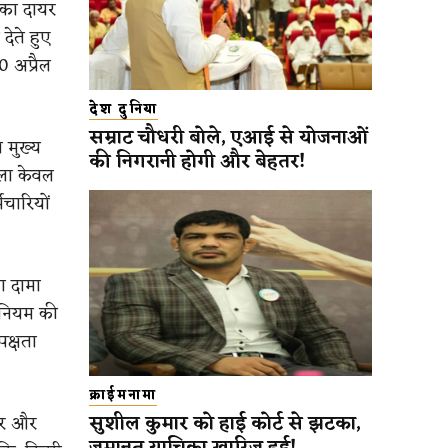
िका दायर
ेते हुए
0 अप्रैल
देश दुनिया
सम्राट चौधरी बोले, एआई से योजनाओं
 मुख्य
की निगरानी होगी और बेहतर!
सला केवल
मचारियों
ा दामा
धिनियम की
पक्षता
क्राईमनामा
सुशील कुमार को हाई कोर्ट से झटका,
ार और