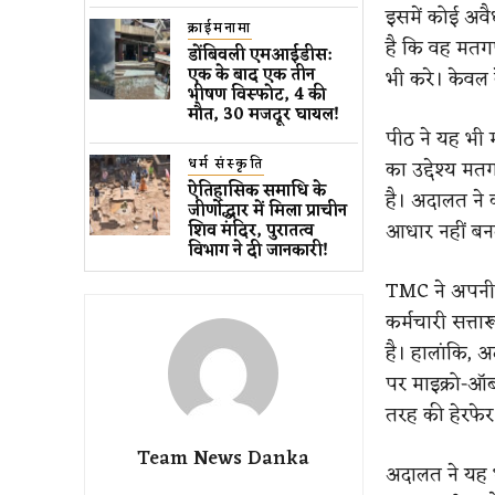
इसमें कोई अवै
क्राईमनामा
है कि वह मतगण
डोंबिवली एमआईडीस:
एक के बाद एक तीन
भी करे। केवल के
भीषण विस्फोट, 4 की
मौत, 30 मजदूर घायल!
पीठ ने यह भी म
धर्म संस्कृति
का उद्देश्य मत
ऐतिहासिक समाधि के
है। अदालत ने क
जीर्णोद्धार में मिला प्राचीन
आधार नहीं बन
शिव मंदिर, पुरातत्व
विभाग ने दी जानकारी!
TMC ने अपनी य
कर्मचारी सत्ता
है। हालांकि, 
पर माइक्रो-ऑब्
तरह की हेरफेर
Team News Danka
अदालत ने यह भ