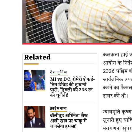
कलकत्ता हाई क
Related
आयोग के निर्द
2026 पश्चिम ब
देश दुनिया
सार्वजनिक उपक
MI vs DC: रोमेरो शेफर्ड-
टिम डेविड की तूफानी
करने का फैसला
पारी, दिल्ली को 235 रन
दायर की थी।
की चुनौती!
क्राईमनामा
न्यायमूर्ति कृ
बॉलीवुड​ अभिनेता सैफ
सुनाते हुए या
अली खान पर चाकू से ​
जानलेवा हमला​!
मतगणना सुपरव