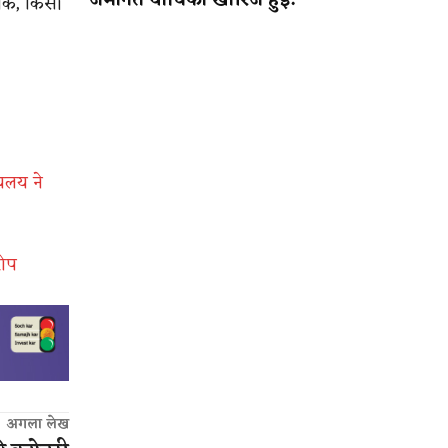
जमानत याचिका खारिज हुई!
ंकि, किसी
यलय ने
रोप
अगला लेख