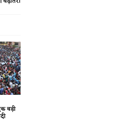
ी बढ़ोतरी
एक बड़ी
ादी