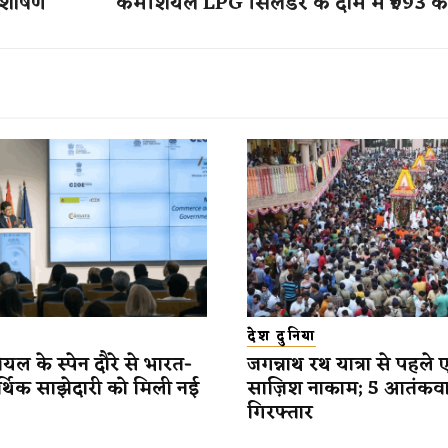
न शोषण
कमर्शियल LPG सिलेंडर के दाम में ₹993 क
देश दुनिया
यल के स्पेन दौरे से भारत-
जगन्नाथ रथ यात्रा से पहले 
र्थिक साझेदारी को मिली नई
साज़िश नाकाम; 5 आतंकव
गिरफ्तार