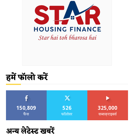
हमें फॉलो करें
150,809
526
325,000
फैंस
फॉलोवर
सब्सक्राइबर्स
अन्य लेटेस्ट खबरें