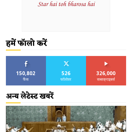
हमें फॉलो करें
150,802
526
326,000
फैंस
फॉलोवर
सब्सक्राइबर्स
अन्य लेटेस्ट खबरें