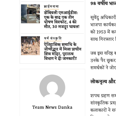
98 वर्षीय भा
क्राईमनामा
डोंबिवली एमआईडीस:
सुवेंदु अधिकारी
एक के बाद एक तीन
भीषण विस्फोट, 4 की
भाजपा कार्यक
मौत, 30 मजदूर घायल!
को 1953 में कश
साथ गिरफ्तार
धर्म संस्कृति
ऐतिहासिक समाधि के
जीर्णोद्धार में मिला प्राचीन
जब इस वरिष्ठ का
शिव मंदिर, पुरातत्व
विभाग ने दी जानकारी!
उनके पैर छूकर 
समर्थकों ने ज
लोकनृत्य और स
शपथ ग्रहण समा
सांस्कृतिक प्र
Team News Danka
कलाकारों ने सम