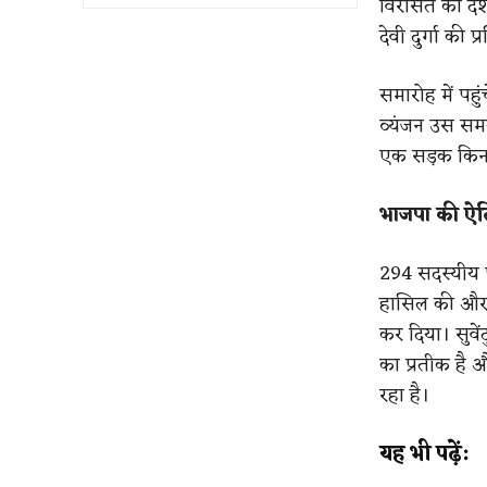
विरासत को दर्श
देवी दुर्गा की प्
समारोह में पहु
व्यंजन उस समय च
एक सड़क किनार
भाजपा की ऐ
294 सदस्यीय प
हासिल की और मम
कर दिया। सुवे
का प्रतीक है औ
रहा है।
यह भी पढ़ें: