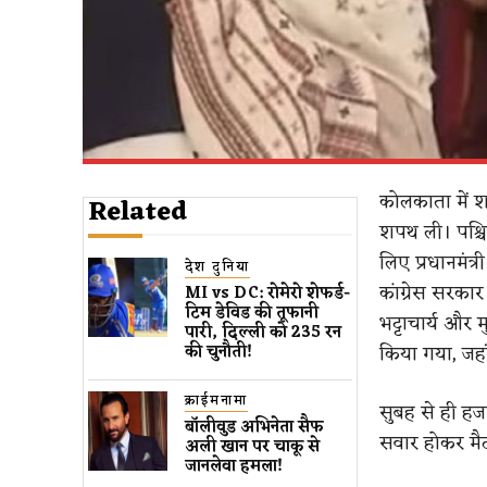
कोलकाता में शन
Related
शपथ ली। पश्चि
लिए प्रधानमंत्री
देश दुनिया
कांग्रेस सरका
MI vs DC: रोमेरो शेफर्ड-
टिम डेविड की तूफानी
भट्टाचार्य और म
पारी, दिल्ली को 235 रन
किया गया, जहां 
की चुनौती!
क्राईमनामा
सुबह से ही हजा
बॉलीवुड​ अभिनेता सैफ
सवार होकर मैद
अली खान पर चाकू से ​
जानलेवा हमला​!