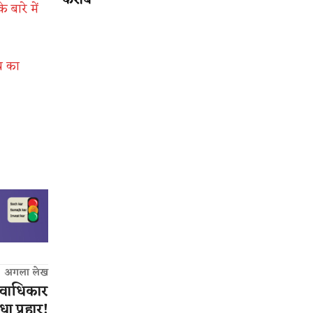
करीब
बारे में
य का
अगला लेख
ानवाधिकार
 प्रहार!