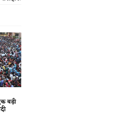
एक बड़ी
ादी