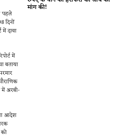
रुपए के धान की हेराफेरी की जांच की
मांग की!
ल पहले
8 दिनों
में दावा
ोर्ट में
गया बताया
 परमार
, पौराणिक
में अरबी-
ाना आदेश
मारक
 को