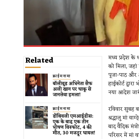
मध्य प्रदेश क
Related
को मिला, जहां 
पूजा-पाठ और अन
क्राईमनामा
हाईकोर्ट द्वार
बॉलीवुड​ अभिनेता सैफ
अली खान पर चाकू से ​
नया आदेश जार
जानलेवा हमला​!
रविवार सुबह बड
क्राईमनामा
डोंबिवली एमआईडीस:
श्रद्धालु मां
एक के बाद एक तीन
बाद वैदिक मंत्
भीषण विस्फोट, 4 की
मौत, 30 मजदूर घायल!
परिसर में मां व