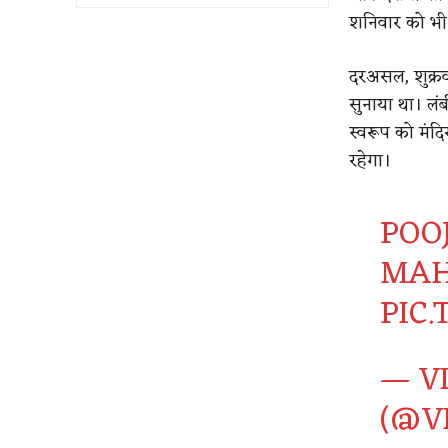
शनिवार को भी ब
दरअसल, शुक्रव
सुनाया था। लंब
स्वरूप को मंदि
रहेगा।
POO
MAH
PIC
— V
(@V