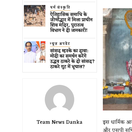
धर्म संस्कृति
ऐतिहासिक समाधि के
जीर्णोद्धार में मिला प्राचीन
शिव मंदिर, पुरातत्व
विभाग ने दी जानकारी!
न्यूज़ अपडेट
सांसद म्हस्के का दावा:
मोदी का समर्थन करेंगे
उद्धव ठाकरे के दो सांसद?
ठाकरे गुट में भूचाल?
इस धार्मिक आय
Team News Danka
और एसपी सचिन 