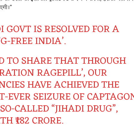
ाएगी।”
I GOVT IS RESOLVED FOR A
G-FREE INDIA’.
D TO SHARE THAT THROUGH
RATION RAGEPILL’, OUR
NCIES HAVE ACHIEVED THE
ST-EVER SEIZURE OF CAPTAGO
SO-CALLED “JIHADI DRUG”,
H ₹182 CRORE.