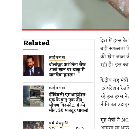
देश में ड्रग्स
Related
बड़ी सफलता मिल
की खेप जब्त क
क्राईमनामा
रही है। इस का
बॉलीवुड​ अभिनेता सैफ
अली खान पर चाकू से ​
जानलेवा हमला​!
केंद्रीय गृह म
‘ऑपरेशन रेजपि
क्राईमनामा
डोंबिवली एमआईडीस:
रहे इस ड्रग्स 
एक के बाद एक तीन
नीति का उदाह
भीषण विस्फोट, 4 की
मौत, 30 मजदूर घायल!
गृह मंत्री ने 
धर्म संस्कृति
आएगा या भारत 