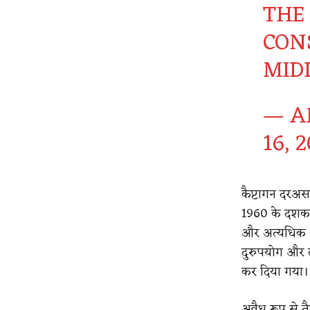
THE
CON
MID
— A
16, 
कैप्टागन दरअसल
1960 के दशक 
और अत्यधिक थ
दुरुपयोग और ल
कर दिया गया।
अवैध रूप से त