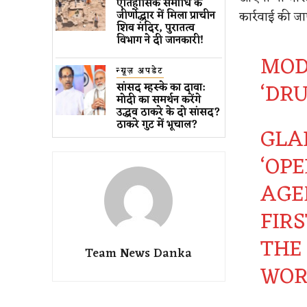
ऐतिहासिक समाधि के
कार्रवाई की ज
जीर्णोद्धार में मिला प्राचीन
शिव मंदिर, पुरातत्व
विभाग ने दी जानकारी!
MOD
न्यूज़ अपडेट
‘DRU
सांसद म्हस्के का दावा:
मोदी का समर्थन करेंगे
उद्धव ठाकरे के दो सांसद?
ठाकरे गुट में भूचाल?
GLA
‘OPE
AGE
FIR
THE 
Team News Danka
WORT