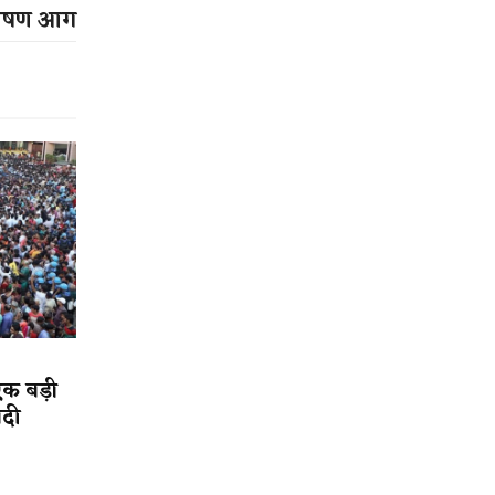
ीषण आग
एक बड़ी
ादी