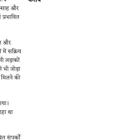
करीब
उत्साह और
 प्रभावित
िया और
 में सक्रिय
ी लड़ाकों
े भी जोड़ा
 मिलने की
गया।
रहा था
त संपर्कों