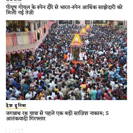
पीयूष गोयल के स्पेन दौरे से भारत-स्पेन आर्थिक साझेदारी को
मिली नई तेज़ी
देश दुनिया
जगन्नाथ रथ यात्रा से पहले एक बड़ी साज़िश नाकाम; 5
आतंकवादी गिरफ्तार