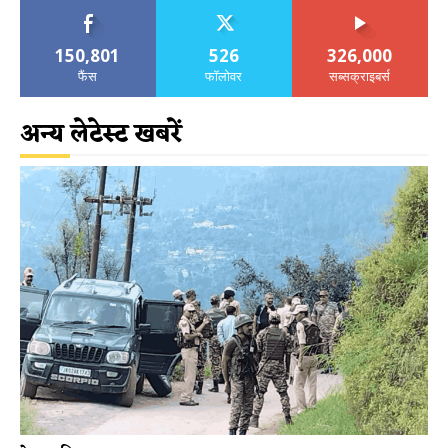
150,801
526
326,000
फैंस
फॉलोवर
सब्सक्राइबर्स
अन्य लेटेस्ट खबरें