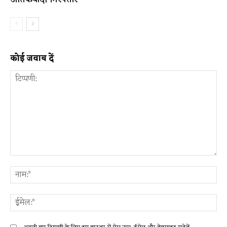
कोई जवाब दें
टिप्पणी:
ना
ईम