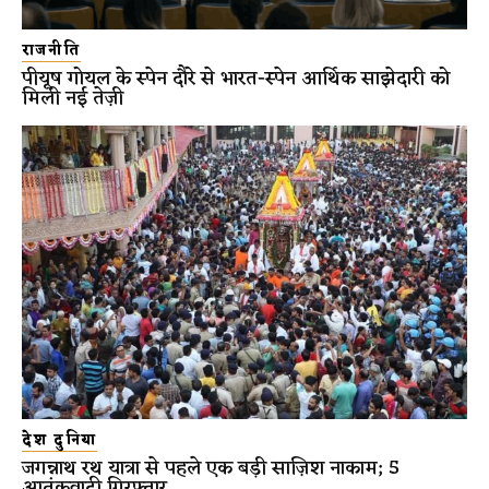
राजनीति
पीयूष गोयल के स्पेन दौरे से भारत-स्पेन आर्थिक साझेदारी को
मिली नई तेज़ी
देश दुनिया
जगन्नाथ रथ यात्रा से पहले एक बड़ी साज़िश नाकाम; 5
आतंकवादी गिरफ्तार