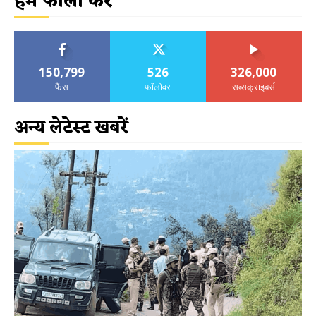
हमें फॉलो करें
150,799
526
326,000
फैंस
फॉलोवर
सब्सक्राइबर्स
अन्य लेटेस्ट खबरें