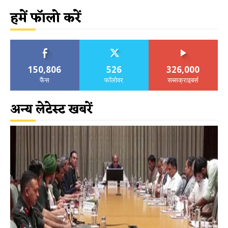
हमें फॉलो करें
150,806
526
326,000
फैंस
फॉलोवर
सब्सक्राइबर्स
अन्य लेटेस्ट खबरें