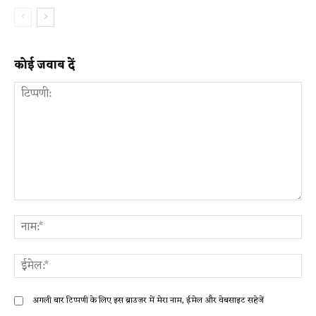
कोई जवाब दें
टिप्पणी:
ना
ईम
अगली बार टिप्पणी के लिए इस ब्राउज़र में मेरा नाम, ईमेल और वेबसाइट सहेजें