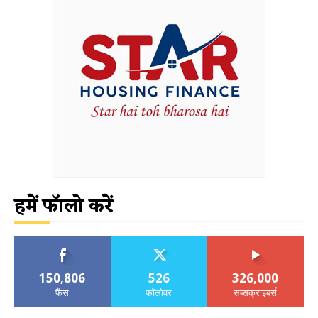
हमें फॉलो करें
150,806
526
326,000
फैंस
फॉलोवर
सब्सक्राइबर्स