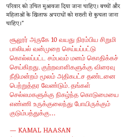
परिवार को उचित मुआवजा दिया जाना चाहिए। बच्चों और
महिलाओं के खिलाफ अपराधों को सख्ती से कुचला जाना
चाहिए।”
சூலூர் அருகே 10 வயது நிரம்பிய சிறுமி
பாலியல் வன்முறை செய்யப்பட்டு
கொல்லப்பட்ட சம்பவம் மனம் கொதிக்கச்
செய்கிறது. குற்றவாளிகளுக்கு விரைவு
நீதிமன்றம் மூலம் அதிகபட்ச தண்டனை
பெற்றுத்தர வேண்டும். தங்கள்
செல்லமகளுக்கு நிகழ்ந்த கொடுமையை
எண்ணி உருக்குலைந்து போயிருக்கும்
குடும்பத்துக்கு…
— KAMAL HAASAN