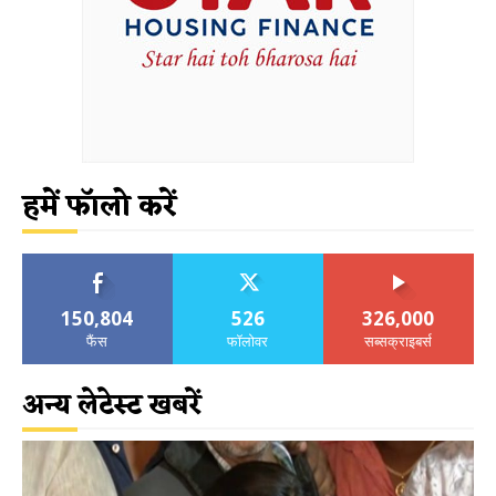
हमें फॉलो करें
150,804
526
326,000
फैंस
फॉलोवर
सब्सक्राइबर्स
अन्य लेटेस्ट खबरें