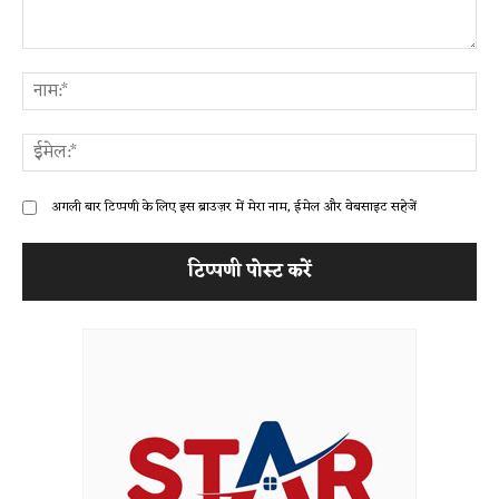
टिप्पणी:
ना
ईम
अगली बार टिप्पणी के लिए इस ब्राउज़र में मेरा नाम, ईमेल और वेबसाइट सहेजें