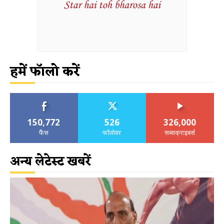
हमें फॉलो करें
150,772
526
326,000
फैंस
फॉलोवर
सब्सक्राइबर्स
अन्य लेटेस्ट खबरें