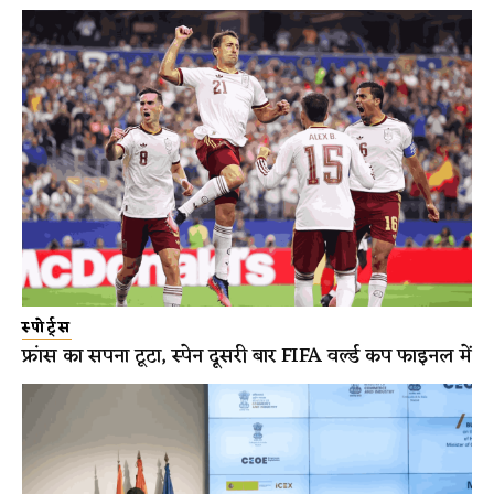
स्पोर्ट्स
फ्रांस का सपना टूटा, स्पेन दूसरी बार FIFA वर्ल्ड कप फाइनल में