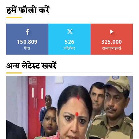
हमें फॉलो करें
150,809
526
325,000
फैंस
फॉलोवर
सब्सक्राइबर्स
अन्य लेटेस्ट खबरें