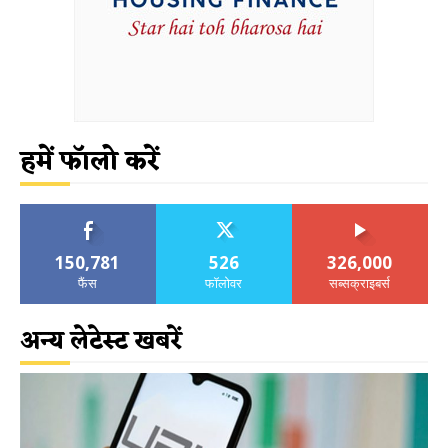
हमें फॉलो करें
150,781
526
326,000
फैंस
फॉलोवर
सब्सक्राइबर्स
अन्य लेटेस्ट खबरें