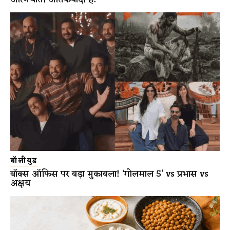
बॉलीवुड
बॉक्स ऑफिस पर बड़ा मुकाबला! ‘गोलमाल 5’ vs प्रभास vs
अक्षय