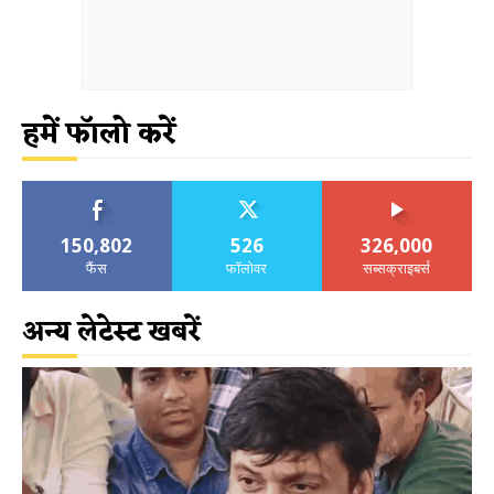
हमें फॉलो करें
150,802
526
326,000
फैंस
फॉलोवर
सब्सक्राइबर्स
अन्य लेटेस्ट खबरें