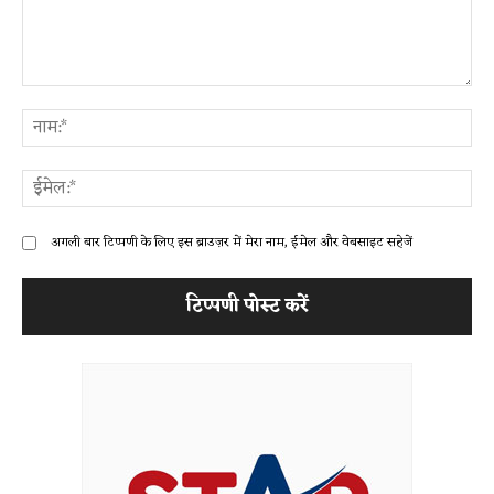
टिप्पणी:
ना
ईम
अगली बार टिप्पणी के लिए इस ब्राउज़र में मेरा नाम, ईमेल और वेबसाइट सहेजें