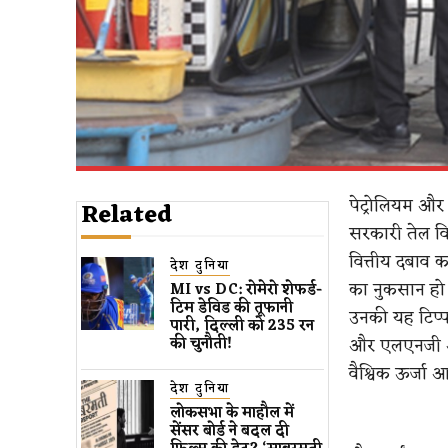
पेट्रोलियम और 
Related
सरकारी तेल वि
वित्तीय दबाव 
देश दुनिया
का नुकसान हो 
MI vs DC: रोमेरो शेफर्ड-
टिम डेविड की तूफानी
उनकी यह टिप्प
पारी, दिल्ली को 235 रन
और एलएनजी आया
की चुनौती!
वैश्विक ऊर्जा आ
देश दुनिया
लोकसभा के माहौल में
सेंसर बोर्ड ने बदल दी