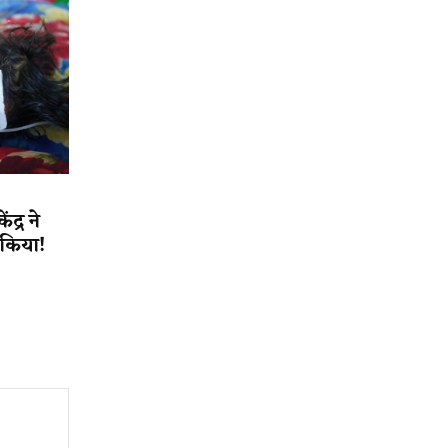
द्र ने
त किया!