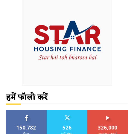
हमें फॉलो करें
150,782
526
326,000
फैंस
फॉलोवर
सब्सक्राइबर्स