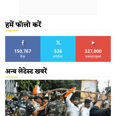
हमें फॉलो करें
150,767
526
327,000
फैंस
फॉलोवर
सब्सक्राइबर्स
अन्य लेटेस्ट खबरें