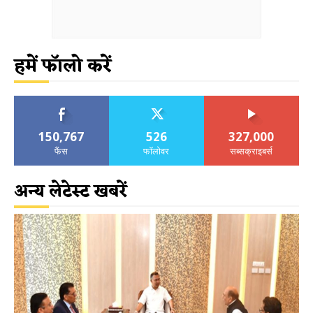
हमें फॉलो करें
150,767
526
327,000
फैंस
फॉलोवर
सब्सक्राइबर्स
अन्य लेटेस्ट खबरें