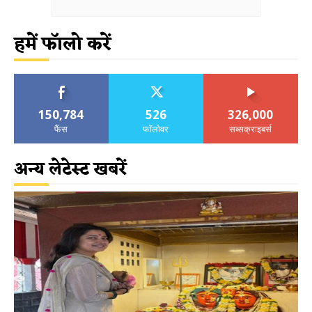
हमें फॉलो करें
150,784
526
326,000
फैंस
फॉलोवर
सब्सक्राइबर्स
अन्य लेटेस्ट खबरें