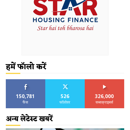
हमें फॉलो करें
150,781
526
326,000
फैंस
फॉलोवर
सब्सक्राइबर्स
अन्य लेटेस्ट खबरें