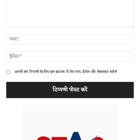
टिप्पणी:
ना
ईम
अगली बार टिप्पणी के लिए इस ब्राउज़र में मेरा नाम, ईमेल और वेबसाइट सहेजें