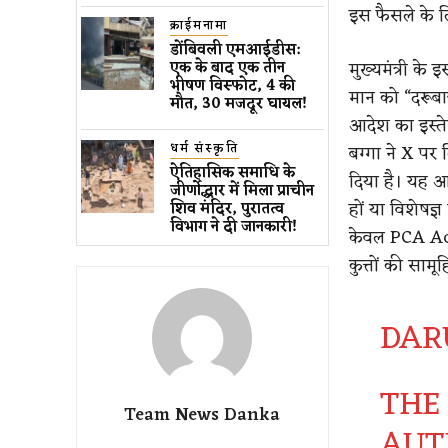
इस फैसले के लि
क्राईमनामा
डोंबिवली एमआईडीस:
मुख्यमंत्री के 
एक के बाद एक तीन
भीषण विस्फोट, 4 की
मान को “दरूब
मौत, 30 मजदूर घायल!
आदेश का इस्ते
धर्म संस्कृति
बग्गा ने X पर 
ऐतिहासिक समाधि के
दिया है। यह आद
जीर्णोद्धार में मिला प्राचीन
हों या विशेषज
शिव मंदिर, पुरातत्व
विभाग ने दी जानकारी!
केवल PCA Act
कुत्तों की सा
DAR
THE
Team News Danka
AUT