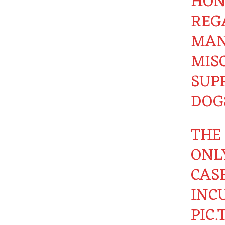
HON’
REG
MAN
MIS
SUP
DOG
THE
ONLY
CAS
INC
PIC