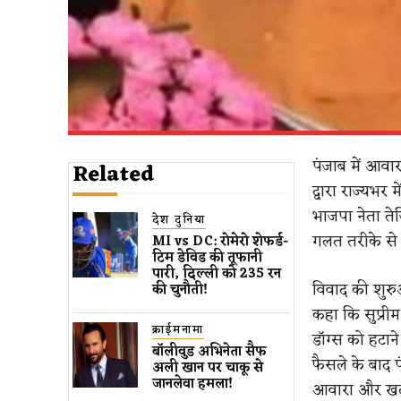
पंजाब में आवारा
Related
द्वारा राज्यभ
भाजपा नेता ते
देश दुनिया
गलत तरीके से
MI vs DC: रोमेरो शेफर्ड-
टिम डेविड की तूफानी
पारी, दिल्ली को 235 रन
विवाद की शुरु
की चुनौती!
कहा कि सुप्री
क्राईमनामा
डॉग्स को हटाने
बॉलीवुड​ अभिनेता सैफ
फैसले के बाद 
अली खान पर चाकू से ​
जानलेवा हमला​!
आवारा और खतरन