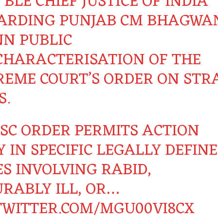
BLE CHIEF JUSTICE OF INDIA
ARDING PUNJAB CM BHAGWA
N PUBLIC
CHARACTERISATION OF THE
REME COURT’S ORDER ON STR
S.
 SC ORDER PERMITS ACTION
 IN SPECIFIC LEGALLY DEFIN
ES INVOLVING RABID,
URABLY ILL, OR…
.TWITTER.COM/MGU00VI8CX