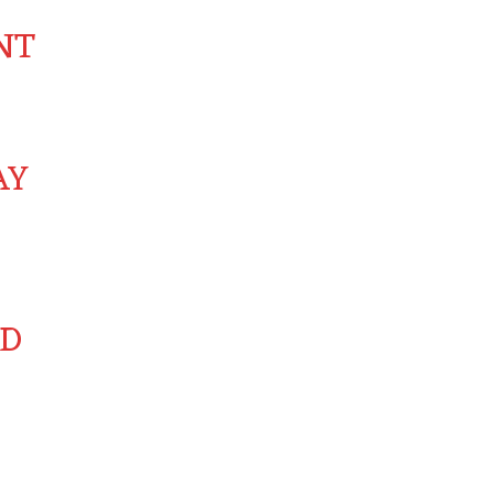
NT
AY
ED