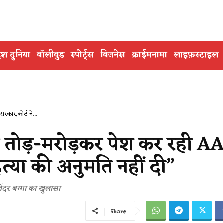
ेश दुनिया
बॉलीवुड
स्पोर्ट्स
बिजनेस
क्राईमनामा
लाइफ़स्टाइल
रकार,कोर्ट ने...
को तोड़-मरोड़कर पेश कर रही A
त्या की अनुमति नहीं दी”
ंदर बग्गा का खुलासा
Share