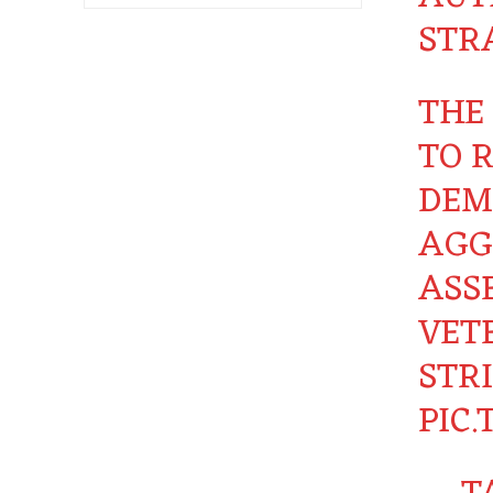
STR
THE
TO R
DEM
AGG
ASS
VET
STR
PIC