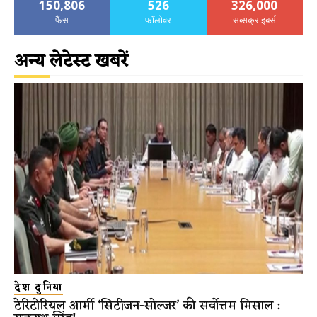
150,806
526
326,000
फैंस
फॉलोवर
सब्सक्राइबर्स
अन्य लेटेस्ट खबरें
देश दुनिया
टेरिटोरियल आर्मी ‘सिटीजन-सोल्जर’ की सर्वोत्तम मिसाल :