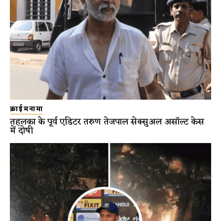
क्राईमनामा
तहलका के पूर्व एडिटर तरुण तेजपाल सेक्सुअल असॉल्ट केस
में दोषी