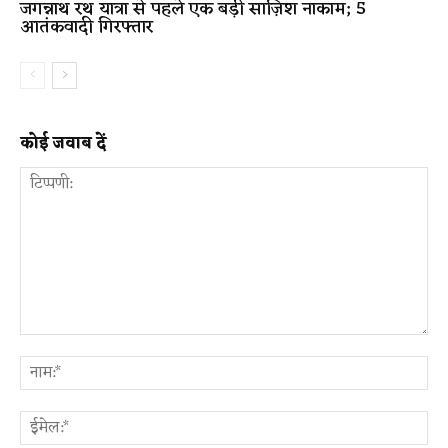
जगन्नाथ रथ यात्रा से पहले एक बड़ी साज़िश नाकाम; 5
आतंकवादी गिरफ्तार
कोई जवाब दें
टिप्पणी:
ना
ईम