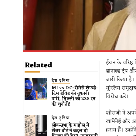
ईरान के वरिष्ठ 
Related
डोनाल्ड ट्रंप 
जारी किया है। 
देश दुनिया
मुस्लिम समुदा
MI vs DC: रोमेरो शेफर्ड-
टिम डेविड की तूफानी
विरोध करें।
पारी, दिल्ली को 235 रन
की चुनौती!
शीराजी ने अपन
देश दुनिया
खामेनेई और अन्
लोकसभा के माहौल में
हराम हैं। उन्ह
सेंसर बोर्ड ने बदल दी