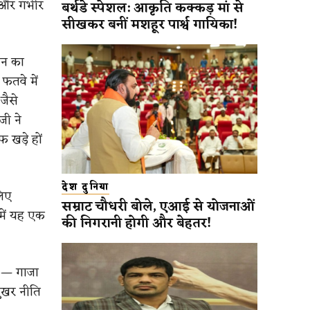
 और गंभीर
बर्थडे स्पेशल: आकृति कक्कड़ मां से
सीखकर बनीं मशहूर पार्श्व गायिका!
ान का
 फतवे में
जैसे
जी ने
 खड़े हों
देश दुनिया
लिए
सम्राट चौधरी बोले, एआई से योजनाओं
 में यह एक
की निगरानी होगी और बेहतर!
ै — गाजा
मुखर नीति