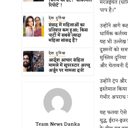
फिल्म की डेट? ‘साबरमती
मरजईयत (धार्मि
रिपोर्ट’ !
पाप है।”
देश दुनिया
उन्होंने आगे 
संसद में महिलाओं का
प्रतिशत कम ​हुआ​; किस
धार्मिक कर्तव्
पार्टी में सबसे ज्यादा
महिला सांसद हैं?
यह भी उल्लेख कि
दुश्मनों को स
देश दुनिया
मुस्लिम दुनिया
आर्दश आचार संहिता
और चेतावनी दी 
मामले में सुपरस्टार अल्लू
अर्जुन पर मामला दर्ज!
उन्होंने ट्रंप 
इस्तेमाल किया ज
गंभीर अपराध म
यह फतवा ऐसे स
युद्ध, ईरान-इ
Team News Danka