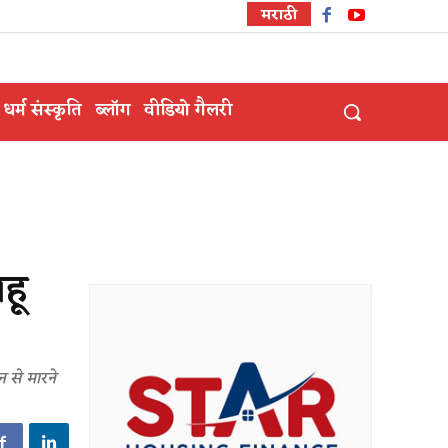
मराठी
धर्म संस्कृति
ब्लॉग
वीडियो गैलरी
हू
न से मारने