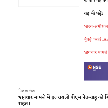
के बीच यह बया
यह भी पढ़ें:
भारत-अमेरिका 
मुंबई: फर्जी I
भ्रष्टाचार माम
पिछला लेख
भ्रष्टाचार मामले में इजरायली पीएम नेतन्याहू को 
राहत।