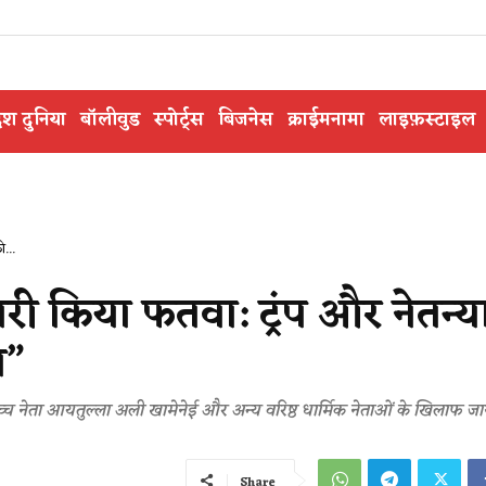
ेश दुनिया
बॉलीवुड
स्पोर्ट्स
बिजनेस
क्राईमनामा
लाइफ़स्टाइल
ो...
जारी किया फतवा: ट्रंप और नेतन्या
न”
ोच्च नेता आयतुल्ला अली खामेनेई और अन्य वरिष्ठ धार्मिक नेताओं के खिलाफ जा
Share