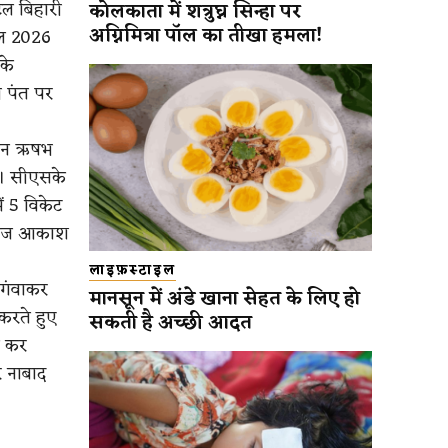
टल बिहारी
कोलकाता में शत्रुघ्न सिन्हा पर
अग्निमित्रा पॉल का तीखा हमला!
एल 2026
के
 पंत पर
तान ऋषभ
या। सीएसके
ें 5 विकेट
ंदबाज आकाश
लाइफ़स्टाइल
 गंवाकर
मानसून में अंडे खाना सेहत के लिए हो
करते हुए
सकती है अच्छी आदत
ा कर
र नाबाद