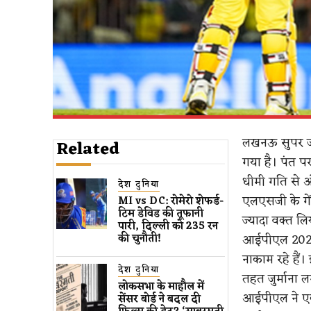
लखनऊ सुपर जा
Related
गया है। पंत पर
धीमी गति से ओ
देश दुनिया
एलएसजी के गें
MI vs DC: रोमेरो शेफर्ड-
टिम डेविड की तूफानी
ज्यादा वक्त लि
पारी, दिल्ली को 235 रन
आईपीएल 2026 
की चुनौती!
नाकाम रहे है
देश दुनिया
तहत जुर्माना ल
लोकसभा के माहौल में
आईपीएल ने एक
सेंसर बोर्ड ने बदल दी