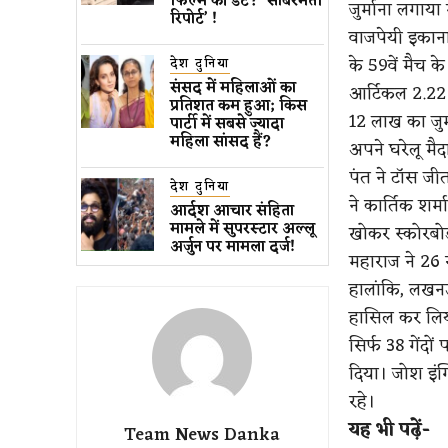
फिल्म की डेट? ‘साबरमती
जुर्माना लगाया
रिपोर्ट’ !
वाजपेयी इकाना
के 59वें मैच 
देश दुनिया
संसद में महिलाओं का
आर्टिकल 2.22
प्रतिशत कम ​हुआ​; किस
12 लाख का जुर
पार्टी में सबसे ज्यादा
महिला सांसद हैं?
अपने घरेलू म
पंत ने टॉस जीत
देश दुनिया
ने कार्तिक शर्म
आर्दश आचार संहिता
मामले में सुपरस्टार अल्लू
खोकर स्कोरबोर
अर्जुन पर मामला दर्ज!
महाराज ने 26
हालांकि, लखनऊ 
हासिल कर लिया
सिर्फ 38 गेंद
दिया। जोश इंग
रहे।
यह भी पढ़ें-
Team News Danka