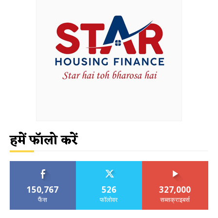
हमें फॉलो करें
150,767
526
327,000
फैंस
फॉलोवर
सब्सक्राइबर्स